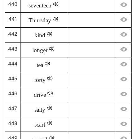
440
seventeen
441
Thursday
442
kind
443
longer
444
tea
445
forty
446
drive
447
salty
448
scarf
449