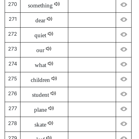
270
something
271
dear
272
quiet
273
our
274
what
275
children
276
student
277
plane
278
skate
279