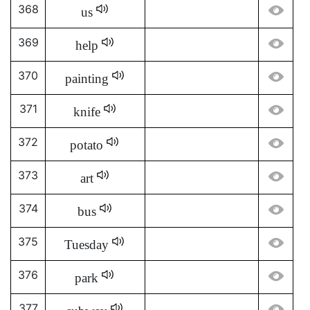
368
us
369
help
370
painting
371
knife
372
potato
373
art
374
bus
375
Tuesday
376
park
377